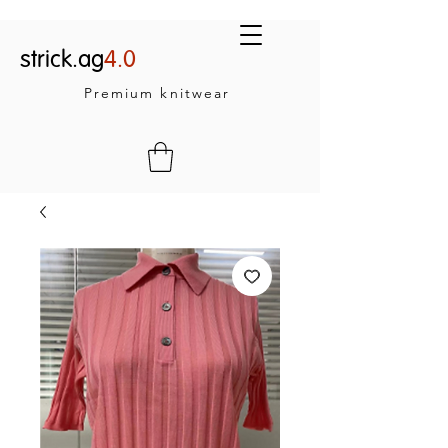
strick.ag
4.0
Premium knitwear