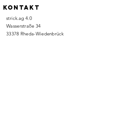
KONTAKT
strick.ag 4.0
Wasserstraße 34
33378 Rheda-Wiedenbrück
Tel.:
+49 (0) 5242 9314221
info@strickag.com
FAQ
Versand & Retoure
Impressum
AGB
Widerrufsbelehrung
Datenschutz
Abonnieren Sie unseren
Newsletter