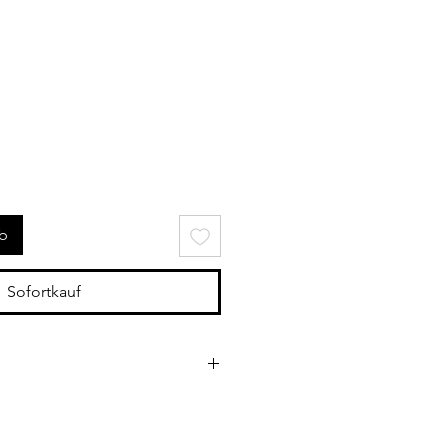
rb
Sofortkauf
eide