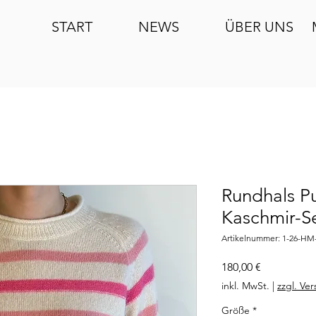
START
NEWS
ÜBER UNS
Rundhals Pul
Kaschmir-S
Artikelnummer: 1-26-HM
Preis
180,00 €
inkl. MwSt.
|
zzgl. Ve
Größe
*