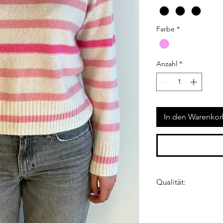
Farbe
*
Anzahl
*
In den Warenko
Qualität:
75% Kaschmir 25% S