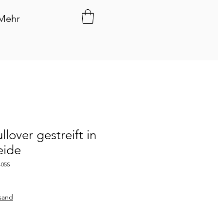
Mehr
lover gestreift in
eide
-05S
rsand