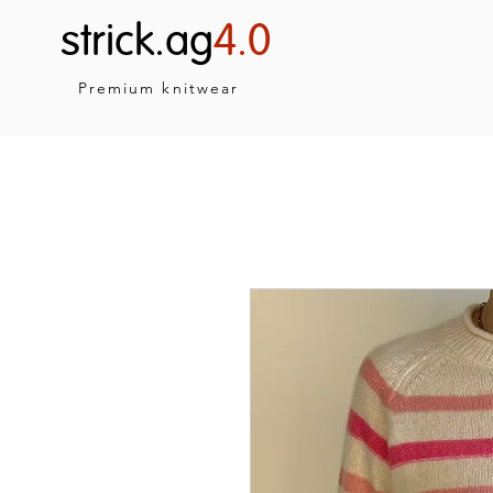
strick.ag
4.0
Premium knitwear