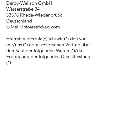
Derby-Wellson GmbH
Wasserstraße 34
33378 Rheda-Wiedenbrück
Deutschland
E-Mail: info@strickag.com
Hiermit widerrufe(n) ich/wir (*) den von
mir/uns (*) abgeschlossenen Vertrag über
den Kauf der folgenden Waren (*)/die
Erbringung der folgenden Dienstleistung
(*)
___________________________________
____________________
___________________________________
____________________
Bestellt am (*) ____________ / erhalten
am (*) __________________
___________________________________
_____________________
Name des/der Verbraucher(s)
___________________________________
_____________________
Anschrift des/der Verbraucher(s)
___________________________________