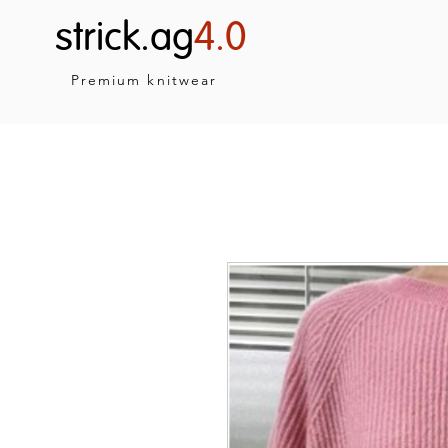
strick.ag
4.0
Premium knitwear