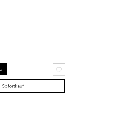
rb
Sofortkauf
eide