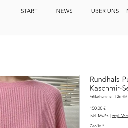
START
NEWS
ÜBER UNS
Rundhals-Pu
Kaschmir-S
Artikelnummer: 1-26-HM
Preis
150,00 €
inkl. MwSt.
|
zzgl. Ve
Größe
*