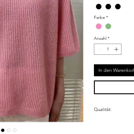
Farbe
*
Anzahl
*
In den Warenko
Qualität:
75% Kaschmir 25% S