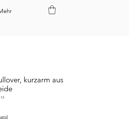
Mehr
llover, kurzarm aus
eide
-13
rsand