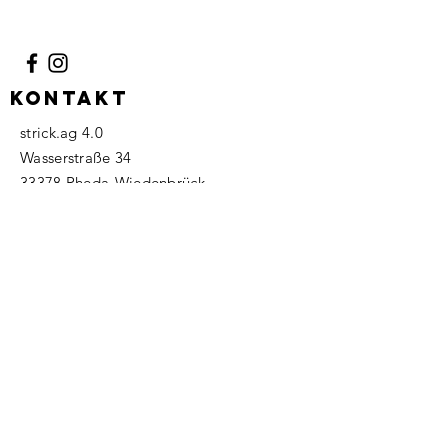
100% Merinowolle Superfein
KONTAKT
strick.ag 4.0
Wasserstraße 34
33378 Rheda-Wiedenbrück
Tel.:
+49 (0) 5242 9314221
info@strickag.com
FAQ
Versand & Retoure
Impressum
AGB
Widerrufsbelehrung
Datenschutz