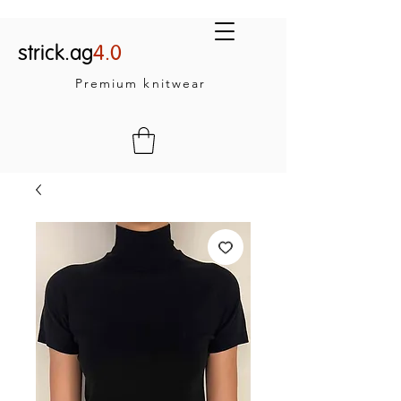
strick.ag
4.0
Premium knitwear