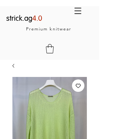
strick.ag
4.0
Premium knitwear