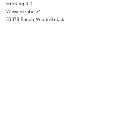
strick.ag 4.0
Wasserstraße 34
33378 Rheda-Wiedenbrück
Tel.:
+49 (0) 5242 9314221
info@strickag.com
FAQ
Versand & Retoure
Impressum
AGB
Widerrufsbelehrung
Datenschutz
Abonnieren Sie unseren
Newsletter